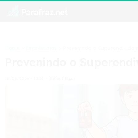
Home
Empréstimos
>
>
Prevenindo o Superendividame
Prevenindo o Superendi
Robert Ruan
18/05/2026 - 12:21
•