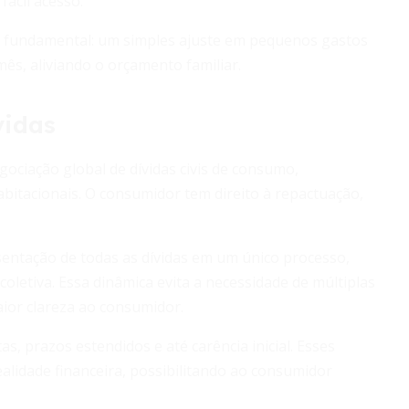
fácil acesso.
 é fundamental: um simples ajuste em pequenos gastos
ês, aliviando o orçamento familiar.
vidas
ciação global de dívidas civis de consumo,
habitacionais. O consumidor tem direito à repactuação,
sentação de todas as dívidas em um único processo,
letiva. Essa dinâmica evita a necessidade de múltiplas
aior clareza ao consumidor.
s, prazos estendidos e até carência inicial. Esses
alidade financeira, possibilitando ao consumidor