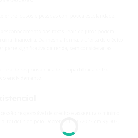
tas e despesas;
nte entre idosos e pessoas com pouca escolaridade.
o desconhecimento das taxas reais de juros podem
uína financeira. Da mesma forma, a oferta de crédito
r parte significativa da renda, sem considerar as
ultura de responsabilidade compartilhada entre
o do endividamento.
istencial
ncessão responsável de crédito e assegura o mínimo
ial foi definido pelo Decreto 11.150/2022 em R$ 303,