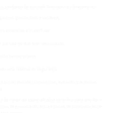
os saudáveis de controle financeiro e planejamento:
anhos, gastos fixos e variáveis;
re essenciais e supérfluas;
tar parcelamentos sem necessidade;
a não perder prazos;
ndo uma reserva de segurança.
a tomar decisões conscientes, evitando que dívidas
a.
a de materiais especializados contribui para ampliar o
rmas de ensino a distância e canais de comunicação de