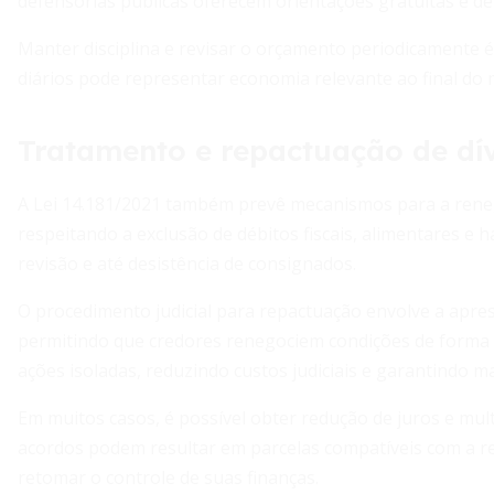
defensorias públicas oferecem orientações gratuitas e de 
Manter disciplina e revisar o orçamento periodicamente
diários pode representar economia relevante ao final do m
Tratamento e repactuação de dí
A Lei 14.181/2021 também prevê mecanismos para a renego
respeitando a exclusão de débitos fiscais, alimentares e 
revisão e até desistência de consignados.
O procedimento judicial para repactuação envolve a apre
permitindo que credores renegociem condições de forma co
ações isoladas, reduzindo custos judiciais e garantindo m
Em muitos casos, é possível obter redução de juros e multa
acordos podem resultar em parcelas compatíveis com a re
retomar o controle de suas finanças.