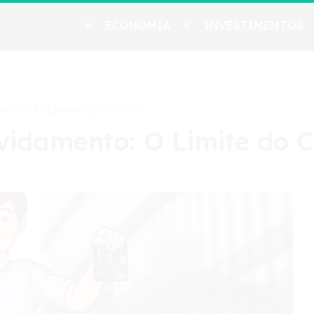
ECONOMIA
INVESTIMENTOS
nto: O Limite do Crédito
vidamento: O Limite do C