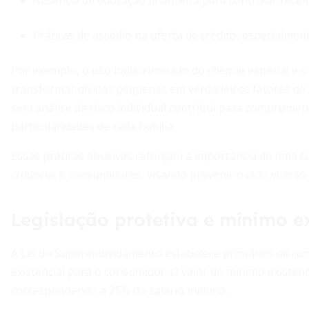
Ausência de educação financeira para controlar recei
Práticas de assédio na oferta de crédito, especialme
Por exemplo, o uso indiscriminado do cheque especial e 
transformar dívidas pequenas em verdadeiros fatores de r
sem análise de risco individual contribui para compromete
particularidades de cada família.
Essas práticas abusivas reforçam a importância de uma c
credores e consumidores, visando prevenir o ciclo vicios
Legislação protetiva e mínimo ex
A Lei do Superendividamento estabelece princípios de co
existencial para o consumidor. O valor do mínimo existenc
correspondendo a 25% do salário mínimo.