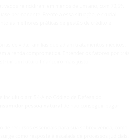
ativados reincidiram em menos de um ano, com 70,5%
ase permanente. Frente a essa situação, é crucial
nto as melhores práticas de gestão de crédito e
órias de vida: famílias que adiam tratamentos médicos,
em a renda comprometida. Entender os fatores por trás
truir um futuro financeiro mais justo.
 incluiu o art. 54-A no Código de Defesa do
onsumidor pessoa natural
de não conseguir pagar
o de recursos essenciais para sua sobrevivência, como
 surge como resposta à escalada de processos judiciais,