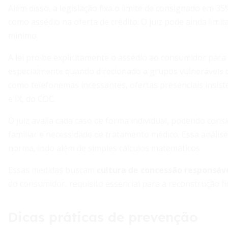
Além disso, a legislação fixa o limite de consignado em 3
como assédio na oferta de crédito. O juiz pode ainda li
mínimo.
A lei proíbe explicitamente o assédio ao consumidor par
especialmente quando direcionado a grupos vulneráveis c
como telefonemas incessantes, ofertas presenciais insist
e IX, do CDC.
O juiz avalia cada caso de forma individual, podendo con
familiar e necessidade de tratamento médico. Essa anális
norma, indo além de simples cálculos matemáticos.
Essas medidas buscam
cultura de concessão responsáve
do consumidor, requisito essencial para a reconstrução fi
Dicas práticas de prevenção