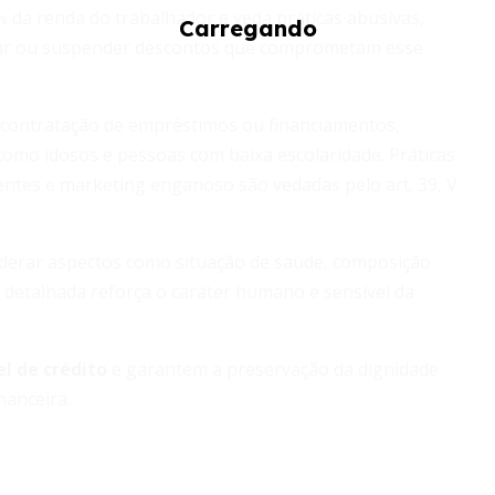
5% da renda do trabalhador e veda práticas abusivas,
mitar ou suspender descontos que comprometam esse
a contratação de empréstimos ou financiamentos,
omo idosos e pessoas com baixa escolaridade. Práticas
entes e marketing enganoso são vedadas pelo art. 39, V
siderar aspectos como situação de saúde, composição
e detalhada reforça o caráter humano e sensível da
l de crédito
e garantem a preservação da dignidade
nanceira.