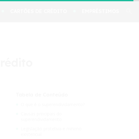
CARTÕES DE CRÉDITO
EMPRÉSTIMOS
rédito
Tabela de Conteúdo
O que é o superendividamento?
Causas principais do
superendividamento
Legislação protetiva e mínimo
existencial