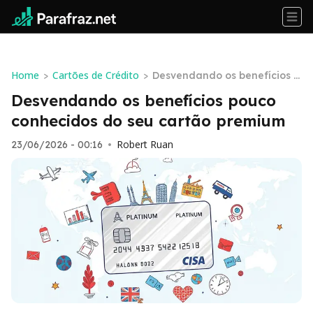
Home
Cartões de Crédito
>
>
Desvendando os benefícios p
ouco conhecidos do seu cart
Desvendando os benefícios pouco
ão premium
conhecidos do seu cartão premium
Robert Ruan
23/06/2026 - 00:16
•