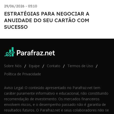
29/06/2026 - 05:10
ESTRATÉGIAS PARA NEGOCIAR A
ANUIDADE DO SEU CARTÃO COM
SUCESSO
Sobre Nós
Equipe
Contato
Termos de Uso
/
/
/
/
Política de Privacidade
Aviso Legal: O conteúdo apresentado no Parafraz.net tem
caráter puramente informativo e educacional, não constituindo
recomendação de investimento. Os mercados financeiros
envolvem riscos, e o desempenho passado não é garantia de
resultados futuros. O Parafraz.net e seus colaboradores não se