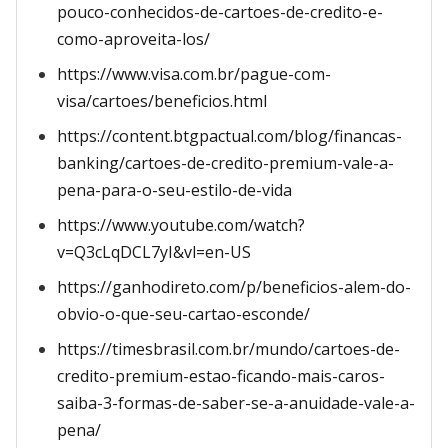
pouco-conhecidos-de-cartoes-de-credito-e-
como-aproveita-los/
https://www.visa.com.br/pague-com-
visa/cartoes/beneficios.html
https://content.btgpactual.com/blog/financas-
banking/cartoes-de-credito-premium-vale-a-
pena-para-o-seu-estilo-de-vida
https://www.youtube.com/watch?
v=Q3cLqDCL7yI&vl=en-US
https://ganhodireto.com/p/beneficios-alem-do-
obvio-o-que-seu-cartao-esconde/
https://timesbrasil.com.br/mundo/cartoes-de-
credito-premium-estao-ficando-mais-caros-
saiba-3-formas-de-saber-se-a-anuidade-vale-a-
pena/