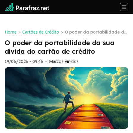
Home
Cartões de Crédito
>
>
O poder da portabilidade da
sua dívida do cartão de créd
O poder da portabilidade da sua
ito
dívida do cartão de crédito
Marcos Vinicius
19/06/2026 - 09:46
•