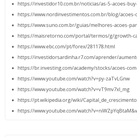
https://investidor10.com.br/noticias/as-5-acoes-
https://www.nordinvestimentos.com.br/blog/acoes-c
https://www.suno.com.br/guias/melhores-acoes-par
https://maisretorno.com/portal/termos/g/growth-ca
https://www.ebc.com/pt/forex/281178.html
https://investidorsardinha.r7.com/aprender/aumento
https://br.investing.com/academy/stocks/acoes-com
https://www.youtube.com/watch?v=py-zaTvLGnw
https://www.youtube.com/watch?v=vT9mv7xl_mg
https://pt.wikipedia.org/wiki/Capital_de_crescimento
https://www.youtube.com/watch?v=niWZpYqBtaM&v