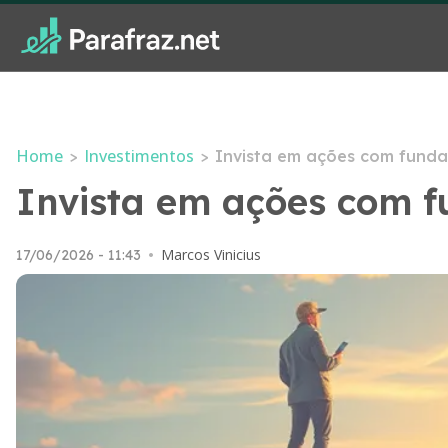
Home
Investimentos
>
>
Invista em ações com fundam
Invista em ações com f
Marcos Vinicius
17/06/2026 - 11:43
•