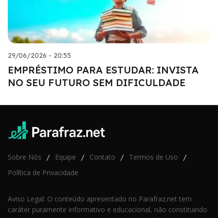
29/06/2026 - 20:55
EMPRÉSTIMO PARA ESTUDAR: INVISTA
NO SEU FUTURO SEM DIFICULDADE
Sobre Nós
Equipe
Contato
Termos de Uso
/
/
/
/
Política de Privacidade
Aviso Legal: O conteúdo apresentado no Parafraz.net tem
caráter puramente informativo e educacional, não constituindo