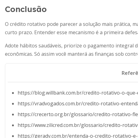
Conclusão
O crédito rotativo pode parecer a solução mais prática, 
curto prazo. Entender esse mecanismo é a primeira defes
Adote hábitos saudáveis, priorize o pagamento integral da
econômicas. Só assim você manterá as finanças sob contro
Referê
https://blog.willbank.com.br/credito-rotativo-o-qu
https://vradvogados.com.br/credito-rotativo-entend
https://crecerto.org.br/glossario/credito-rotativo-fl
https://www.zilicred.com.br/glossario/credito-rotati
https://geradv.com.br/entenda-o-credito-rotativo-e-