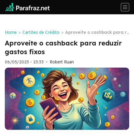
Home
Cartões de Crédito
>
>
Aproveite o cashback para re
duzir gastos fixos
Aproveite o cashback para reduzir
gastos fixos
Robert Ruan
06/05/2025 - 23:33
•