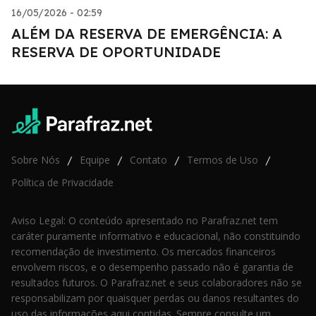
16/05/2026 - 02:59
ALÉM DA RESERVA DE EMERGÊNCIA: A
RESERVA DE OPORTUNIDADE
Sobre Nós
Equipe
Contato
Termos de Uso
/
/
/
/
Política de Privacidade
Aviso Legal: O conteúdo apresentado no Parafraz.net tem
caráter puramente informativo e educacional, não constituindo
recomendação de investimento. Os mercados financeiros
envolvem riscos, e o desempenho passado não é garantia de
resultados futuros. O Parafraz.net e seus colaboradores não se
responsabilizam por quaisquer perdas ou danos resultantes do
uso das informações aqui contidas. Sempre consulte um