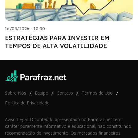
16/05/2026 - 10:00
ESTRATÉGIAS PARA INVESTIR EM
TEMPOS DE ALTA VOLATILIDADE
Sobre Nós
Equipe
Contato
Termos de Uso
/
/
/
/
Política de Privacidade
Aviso Legal: O conteúdo apresentado no Parafraz.net tem
caráter puramente informativo e educacional, não constituindo
recomendação de investimento. Os mercados financeiros