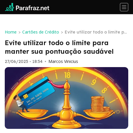
Home
Cartões de Crédito
>
>
Evite utilizar todo o limite pa
ra manter sua pontuação sa
Evite utilizar todo o limite para
udável
manter sua pontuação saudável
Marcos Vinicius
27/06/2025 - 18:54
•