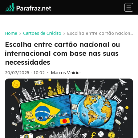
Home
Cartões de Crédito
>
>
Escolha entre cartão nacion
al ou internacional com base
Escolha entre cartão nacional ou
nas suas necessidades
internacional com base nas suas
necessidades
Marcos Vinicius
20/07/2025 - 10:02
•