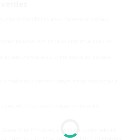
 verdes
ou muito nos últimos anos. Entre os principais,
nanciam projetos com impacto ambiental positivo.
dos sociais mensuráveis, como educação, saúde e
varia conforme o emissor atinge metas ambientais e
ustentável, desde conservação marinha até
 Green Bond Principles, e pode ser combinado em
o a investidores institucionais que buscam
retornos