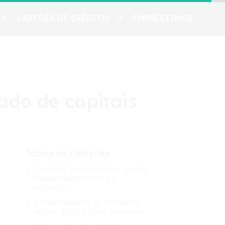
CARTÕES DE CRÉDITO
EMPRÉSTIMOS
ado de capitais
Tabela de Conteúdo
Conceitos fundamentais: o que são
finanças verdes e por que
importam
O novo horizonte do mercado de
capitais global e latino-americano