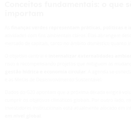
Conceitos fundamentais: o que s
importam
As
finanças verdes representam práticas, políticas e
atividades com fins ambientais claros. Elas abrangem desde
mercado de capitais, tanto no âmbito doméstico quanto in
O objetivo central é
internalizar externalidades ambie
risco e recompensando projetos que mitiguem as mudança
gestão hídrica e economia circular
. A agenda se conec
e as Metas de Desenvolvimento Sustentável.
Dados do G20 apontam que a próxima década exigirá volu
cumprir os objetivos climáticos globais. Por outro lado, m
investidores institucionais está atualmente alocado em 
em nível global
.