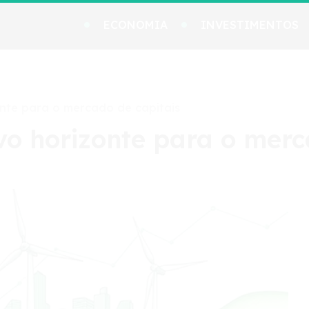
ECONOMIA
INVESTIMENTOS
onte para o mercado de capitais
vo horizonte para o merc