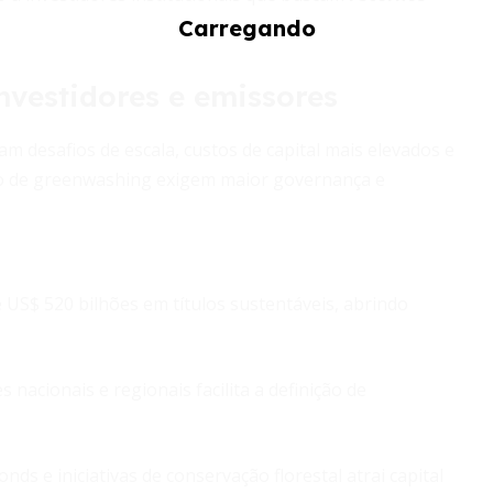
nvestidores e emissores
 desafios de escala, custos de capital mais elevados e
isco de greenwashing exigem maior governança e
US$ 520 bilhões em títulos sustentáveis, abrindo
 nacionais e regionais facilita a definição de
ds e iniciativas de conservação florestal atrai capital