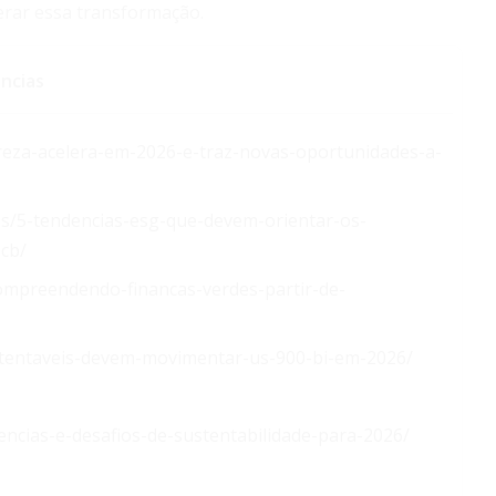
erar essa transformação.
ncias
tureza-acelera-em-2026-e-traz-novas-oportunidades-a-
is/5-tendencias-esg-que-devem-orientar-os-
cb/
ompreendendo-financas-verdes-partir-de-
ustentaveis-devem-movimentar-us-900-bi-em-2026/
dencias-e-desafios-de-sustentabilidade-para-2026/