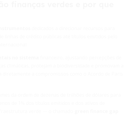
ão finanças verdes e por que
 instrumentos
dedicados a direcionar recursos para
 linhas de crédito públicas até títulos emitidos pelo
ternacional.
ntais no sistema
financeiro, ajustando percepções de
s climáticas, protejam a biodiversidade e promovam a
ta diretamente a compromissos como o Acordo de Paris
mes da ordem de dezenas de trilhões de dólares para
enos de 1% dos títulos emitidos e dos ativos de
infraestrutura verde — o chamado
green finance gap