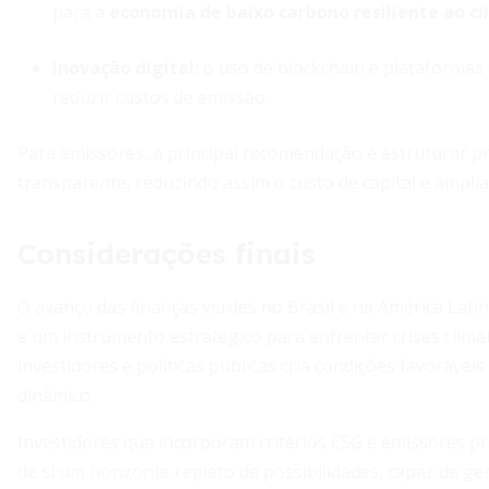
para a
economia de baixo carbono resiliente ao c
Inovação digital:
o uso de blockchain e plataformas 
reduzir custos de emissão.
Para emissores, a principal recomendação é estruturar p
transparente, reduzindo assim o custo de capital e amplia
Considerações finais
O avanço das finanças verdes no Brasil e na América Lat
e um instrumento estratégico para enfrentar crises climá
investidores e políticas públicas cria condições favoráve
dinâmico.
Investidores que incorporam critérios ESG e emissores p
de si um horizonte repleto de possibilidades, capaz de ge