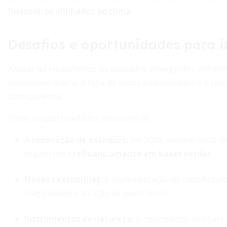
financeiros alinhados ao clima
.
Desafios e oportunidades para i
Apesar do crescimento, os mercados emergentes enfrentam
volatilidade macro. A falta de dados padronizados e o r
transparência.
Entre as oportunidades, destacam-se:
A renovação de estoques:
em 2026, vencem cerca de 
espaço para
refinanciamento em bases verdes
.
Novas taxonomias:
a implementação de classificações
elegibilidade e atração de investidores.
Instrumentos de natureza:
o crescimento de blue bon