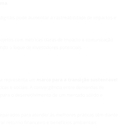
lima
.
digitais pode aumentar a rastreabilidade de impactos e
rojetos com métricas claras de impacto e comunicação
ndo o leque de investidores potenciais.
ina representa um
marco para a transição sustentável
ticas e sociais. A convergência entre demandas de
is para o desenvolvimento de um mercado sólido e
reparados para atender às melhores práticas têm diante
rar retorno financeiro e benefícios ambientais