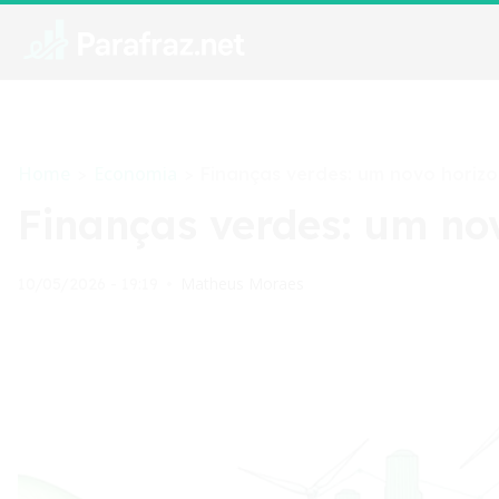
Home
Economia
>
>
Finanças verdes: um novo horiz
Finanças verdes: um no
Matheus Moraes
10/05/2026 - 19:19
•