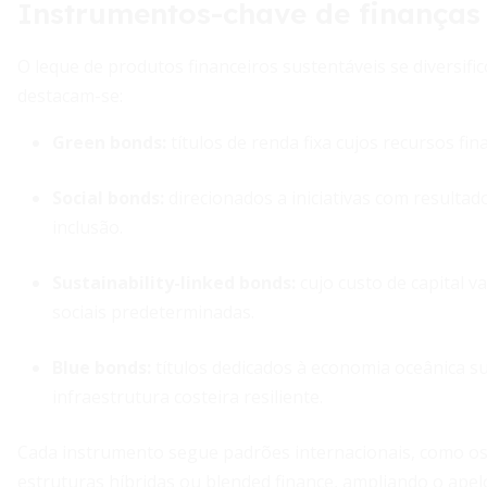
Instrumentos-chave de finanças
O leque de produtos financeiros sustentáveis se diversific
destacam-se:
Green bonds
:
títulos de renda fixa cujos recursos fi
Social bonds
:
direcionados a iniciativas com resulta
inclusão.
Sustainability-linked bonds
:
cujo custo de capital 
sociais predeterminadas.
Blue bonds
:
títulos dedicados à economia oceânica s
infraestrutura costeira resiliente.
Cada instrumento segue padrões internacionais, como os
estruturas híbridas ou blended finance, ampliando o apel