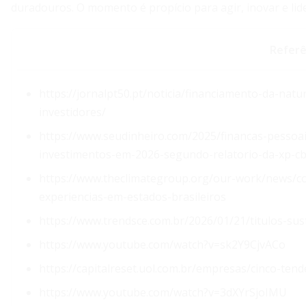
duradouros. O momento é propício para agir, inovar e lid
Referê
https://jornalpt50.pt/noticia/financiamento-da-na
investidores/
https://www.seudinheiro.com/2025/financas-pessoa
investimentos-em-2026-segundo-relatorio-da-xp-cb
https://www.theclimategroup.org/our-work/news/c
experiencias-em-estados-brasileiros
https://www.trendsce.com.br/2026/01/21/titulos-s
https://www.youtube.com/watch?v=sk2Y9CjvACo
https://capitalreset.uol.com.br/empresas/cinco-ten
https://www.youtube.com/watch?v=3dXYrSjoIMU