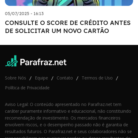
05/07/2025 - 16:13
CONSULTE O SCORE DE CRÉDITO ANTES
DE SOLICITAR UM NOVO CARTÃO
Sobre Nós
Equipe
Contato
Termos de Uso
/
/
/
/
Política de Privacidade
Aviso Legal: O conteúdo apresentado no Parafraz.net tem
caráter puramente informativo e educacional, não constituindo
recomendação de investimento. Os mercados financeiros
envolvem riscos, e o desempenho passado não é garantia de
resultados futuros. O Parafraz.net e seus colaboradores não se