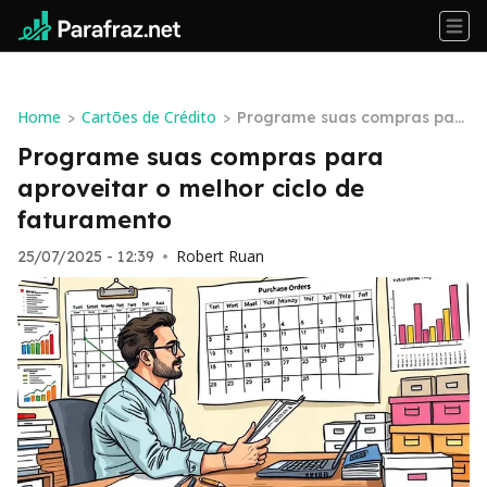
Home
Cartões de Crédito
>
>
Programe suas compras par
a aproveitar o melhor ciclo d
Programe suas compras para
e faturamento
aproveitar o melhor ciclo de
faturamento
Robert Ruan
25/07/2025 - 12:39
•