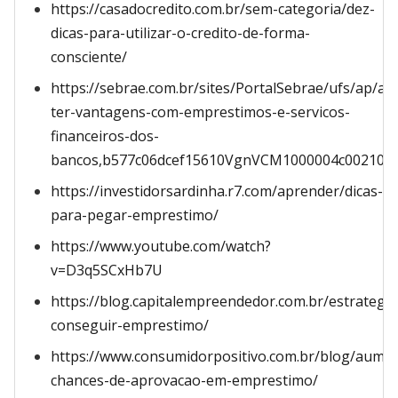
https://casadocredito.com.br/sem-categoria/dez-
dicas-para-utilizar-o-credito-de-forma-
consciente/
https://sebrae.com.br/sites/PortalSebrae/ufs/ap/ar
ter-vantagens-com-emprestimos-e-servicos-
financeiros-dos-
bancos,b577c06dcef15610VgnVCM1000004c00210a
https://investidorsardinha.r7.com/aprender/dicas-
para-pegar-emprestimo/
https://www.youtube.com/watch?
v=D3q5SCxHb7U
https://blog.capitalempreendedor.com.br/estrategia
conseguir-emprestimo/
https://www.consumidorpositivo.com.br/blog/aumen
chances-de-aprovacao-em-emprestimo/