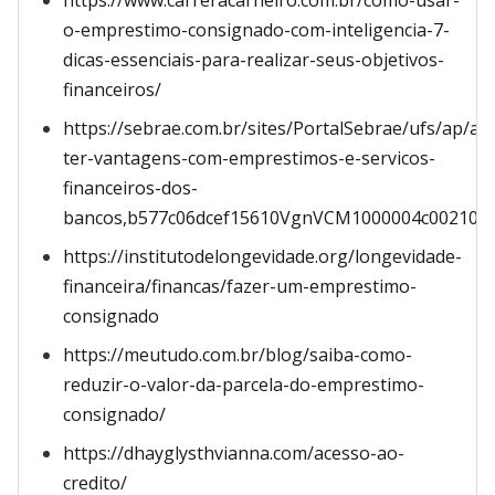
https://www.carreracarneiro.com.br/como-usar-
o-emprestimo-consignado-com-inteligencia-7-
dicas-essenciais-para-realizar-seus-objetivos-
financeiros/
https://sebrae.com.br/sites/PortalSebrae/ufs/ap/ar
ter-vantagens-com-emprestimos-e-servicos-
financeiros-dos-
bancos,b577c06dcef15610VgnVCM1000004c00210a
https://institutodelongevidade.org/longevidade-
financeira/financas/fazer-um-emprestimo-
consignado
https://meutudo.com.br/blog/saiba-como-
reduzir-o-valor-da-parcela-do-emprestimo-
consignado/
https://dhayglysthvianna.com/acesso-ao-
credito/