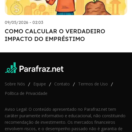
09/05/2026 - 02:03
COMO CALCULAR O VERDADEIRO
IMPACTO DO EMPRÉSTIMO
Sobre Nós
Equipe
Contato
Termos de Uso
/
/
/
/
Política de Privacidade
Aviso Legal: O conteúdo apresentado no Parafraz.net tem
caráter puramente informativo e educacional, não constituindo
recomendação de investimento. Os mercados financeiros
envolvem riscos, e o desempenho passado não é garantia de