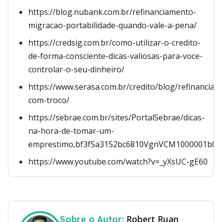
https://blog.nubank.com.br/refinanciamento-
migracao-portabilidade-quando-vale-a-pena/
https://credsig.com.br/como-utilizar-o-credito-
de-forma-consciente-dicas-valiosas-para-voce-
controlar-o-seu-dinheiro/
https://www.serasa.com.br/credito/blog/refinancia
com-troco/
https://sebrae.com.br/sites/PortalSebrae/dicas-
na-hora-de-tomar-um-
emprestimo,bf3f5a3152bc6810VgnVCM1000001b0
https://www.youtube.com/watch?v=_yXsUC-gE60
Robert Ruan
Sobre o Autor: