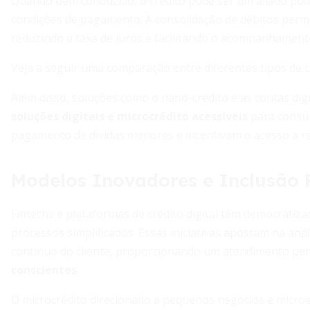
Quando bem conduzido, o crédito pode ser um aliado pod
condições de pagamento. A consolidação de débitos permi
reduzindo a taxa de juros e facilitando o acompanhamen
Veja a seguir uma comparação entre diferentes tipos de c
Além disso, soluções como o nano-crédito e as contas digi
soluções digitais e microcrédito acessíveis
para consum
pagamento de dívidas menores e incentivam o acesso a 
Modelos Inovadores e Inclusão 
Fintechs e plataformas de crédito digital têm democratiza
processos simplificados. Essas iniciativas apostam na a
contínuo do cliente, proporcionando um atendimento per
conscientes
.
O microcrédito direcionado a pequenos negócios e micro