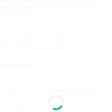
eroso na renegociação de dívidas e na melhoria das
te agrupar várias obrigações em uma única parcela,
to dos pagamentos.
rédito:
tais simplificadas têm se destacado ao oferecer
idores negativados. Essas opções viabilizam o
recursos para microempreendedores.
Produtiva
do o acesso a linhas de crédito com taxas competitivas e
nálise de dados alternativos e no acompanhamento
sonalizado e orientado para
tomada de decisões
empreendedores permite a aquisição de matéria-prima,