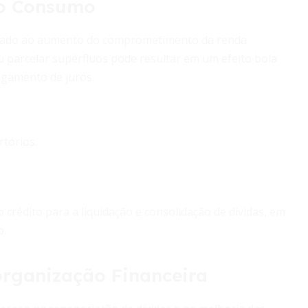
ao Consumo
ociado ao aumento do comprometimento da renda
 ou parcelar supérfluos pode resultar em um efeito bola
agamento de juros.
rtórios.
 crédito para a liquidação e consolidação de dívidas, em
o.
rganização Financeira