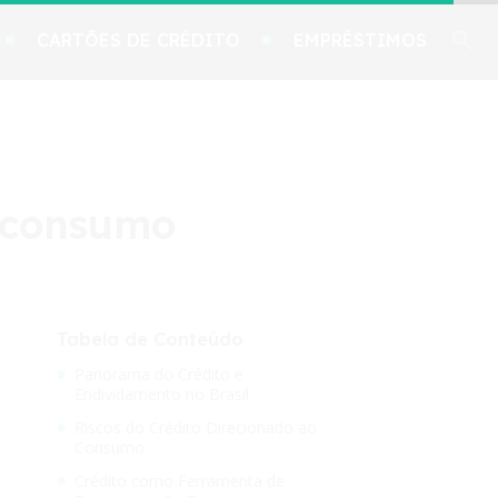
CARTÕES DE CRÉDITO
EMPRÉSTIMOS
m consumo
Tabela de Conteúdo
Panorama do Crédito e
Endividamento no Brasil
Riscos do Crédito Direcionado ao
Consumo
Crédito como Ferramenta de