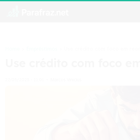
Home
Empréstimos
>
>
Use crédito com foco em re
Use crédito com foco e
Marcos Vinicius
27/05/2025 - 11:01
•