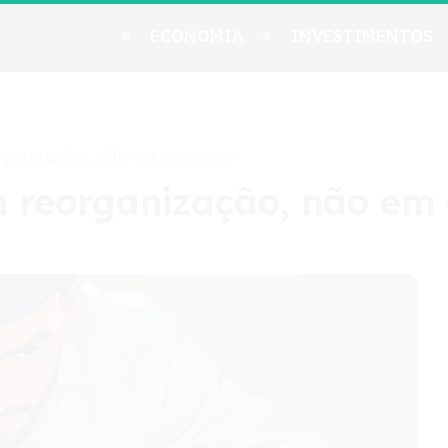
ECONOMIA
INVESTIMENTOS
organização, não em consumo
m reorganização, não e