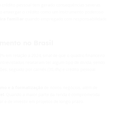
do crédito pessoal tem gerado consequências severas
ciso enxergar o crédito como um instrumento poderoso
ira familiar
quando empregado com responsabilidade
mento no Brasil
% em relação a 2024, sinal de que o quadro financeiro
entrevistados relataram ter algum tipo de dívida, sendo
ões, seguido por carnês (30,4%) e crédito pessoal
umo e à formalização
de novos negócios, além de
el
. Quando a maior parte da renda é comprometida
r e de investir em projetos de longo prazo.