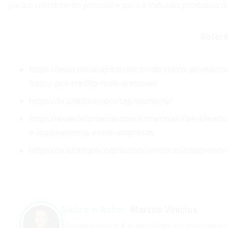
para o crescimento pessoal e para a inclusão produtiva de
Referê
https://www.cartacapital.com.br/do-micro-ao-macro/
busca-por-credito-mais-acessivel/
https://brazilcham.com/tag/economy/
https://www.fecomercio.com.br/noticia/crise-silencio
e-inadimplencia-entre-empresas
https://brazilcham.com/author/infobrazilcham-com/
Marcos Vinicius
Sobre o Autor:
Marcos Vinícius é especialista em investimen