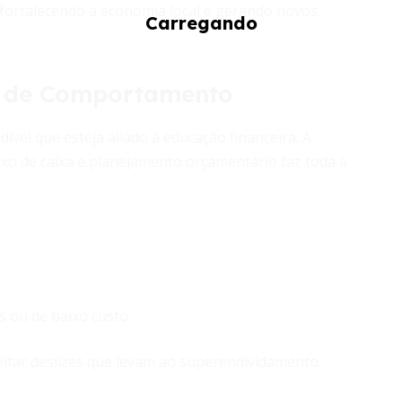
 fortalecendo a economia local e gerando novos
a de Comportamento
ível que esteja aliado à educação financeira. A
uxo de caixa e planejamento orçamentário faz toda a
s ou de baixo custo.
vitar deslizes que levam ao superendividamento.