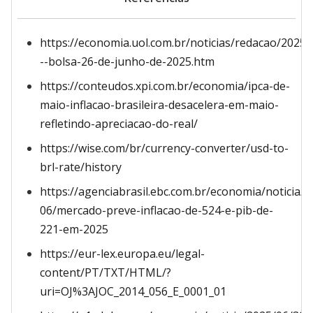
https://economia.uol.com.br/noticias/redacao/2025/
--bolsa-26-de-junho-de-2025.htm
https://conteudos.xpi.com.br/economia/ipca-de-
maio-inflacao-brasileira-desacelera-em-maio-
refletindo-apreciacao-do-real/
https://wise.com/br/currency-converter/usd-to-
brl-rate/history
https://agenciabrasil.ebc.com.br/economia/noticia/2
06/mercado-preve-inflacao-de-524-e-pib-de-
221-em-2025
https://eur-lex.europa.eu/legal-
content/PT/TXT/HTML/?
uri=OJ%3AJOC_2014_056_E_0001_01