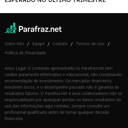
Sobre Nós
Equipe
Contato
Termos de Uso
/
/
/
/
Política de Privacidade
Aviso Legal: O conteúdo apresentado no Parafraz.net tem
caráter puramente informativo e educacional, não constituindo
recomendação de investimento. Os mercados financeiros
envolvem riscos, e o desempenho passado não é garantia de
resultados futuros. O Parafraz.net e seus colaboradores não se
responsabilizam por quaisquer perdas ou danos resultantes do
uso das informações aqui contidas. Sempre consulte um
profissional qualificado antes de tomar qualquer decisão
financeira.