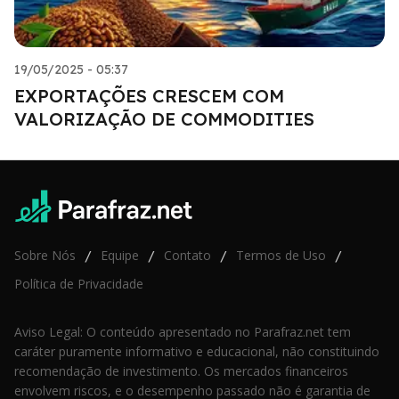
19/05/2025 - 05:37
EXPORTAÇÕES CRESCEM COM
VALORIZAÇÃO DE COMMODITIES
Sobre Nós
Equipe
Contato
Termos de Uso
/
/
/
/
Política de Privacidade
Aviso Legal: O conteúdo apresentado no Parafraz.net tem
caráter puramente informativo e educacional, não constituindo
recomendação de investimento. Os mercados financeiros
envolvem riscos, e o desempenho passado não é garantia de