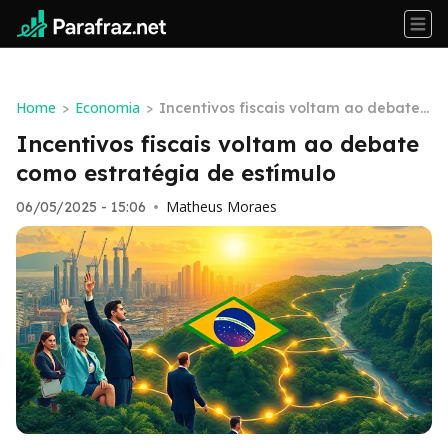
Home
Economia
>
>
Incentivos fiscais voltam ao debate c
omo estratégia de estímulo
Incentivos fiscais voltam ao debate
como estratégia de estímulo
Matheus Moraes
06/05/2025 - 15:06
•