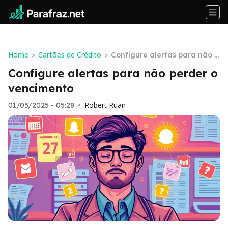
Home
Cartões de Crédito
>
>
Configure alertas para não p
erder o vencimento
Configure alertas para não perder o
vencimento
Robert Ruan
01/05/2025 - 05:28
•