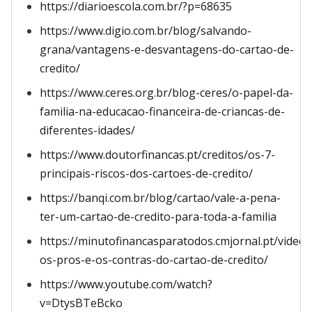
https://diarioescola.com.br/?p=68635
https://www.digio.com.br/blog/salvando-
grana/vantagens-e-desvantagens-do-cartao-de-
credito/
https://www.ceres.org.br/blog-ceres/o-papel-da-
familia-na-educacao-financeira-de-criancas-de-
diferentes-idades/
https://www.doutorfinancas.pt/creditos/os-7-
principais-riscos-dos-cartoes-de-credito/
https://banqi.com.br/blog/cartao/vale-a-pena-
ter-um-cartao-de-credito-para-toda-a-familia
https://minutofinancasparatodos.cmjornal.pt/videoc
os-pros-e-os-contras-do-cartao-de-credito/
https://www.youtube.com/watch?
v=DtysBTeBcko