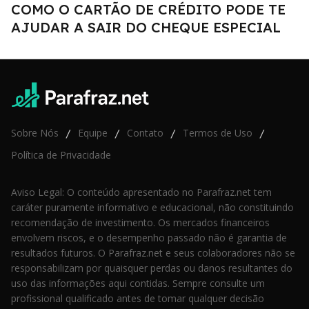
COMO O CARTÃO DE CRÉDITO PODE TE
AJUDAR A SAIR DO CHEQUE ESPECIAL
Sobre Nós
Equipe
Contato
Termos de Uso
/
/
/
/
Política de Privacidade
Aviso Legal: O conteúdo apresentado no Parafraz.net tem
caráter puramente informativo e educacional, não constituindo
recomendação de investimento. Os mercados financeiros
envolvem riscos, e o desempenho passado não é garantia de
resultados futuros. O Parafraz.net e seus colaboradores não se
responsabilizam por quaisquer perdas ou danos resultantes do
uso das informações aqui contidas. Sempre consulte um
profissional qualificado antes de tomar qualquer decisão