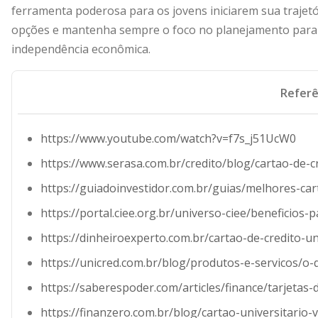
ferramenta poderosa para os jovens iniciarem sua trajetór
opções e mantenha sempre o foco no planejamento para
independência econômica.
Referê
https://www.youtube.com/watch?v=f7s_j51UcW0
https://www.serasa.com.br/credito/blog/cartao-de-c
https://guiadoinvestidor.com.br/guias/melhores-car
https://portal.ciee.org.br/universo-ciee/beneficios-
https://dinheiroexperto.com.br/cartao-de-credito-un
https://unicred.com.br/blog/produtos-e-servicos/o-
https://saberespoder.com/articles/finance/tarjetas-
https://finanzero.com.br/blog/cartao-universitario-