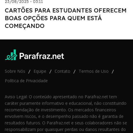
23/08/2025 - 03:11
CARTÕES PARA ESTUDANTES OFERECEM
BOAS OPÇÕES PARA QUEM ESTÁ
COMEÇANDO
Sobre Nós
Equipe
Contato
Termos de Uso
/
/
/
/
Política de Privacidade
Aviso Legal: O conteúdo apresentado no Parafraz.net tem
caráter puramente informativo e educacional, não constituindo
recomendação de investimento. Os mercados financeiros
envolvem riscos, e o desempenho passado não é garantia de
resultados futuros. O Parafraz.net e seus colaboradores não se
responsabilizam por quaisquer perdas ou danos resultantes do