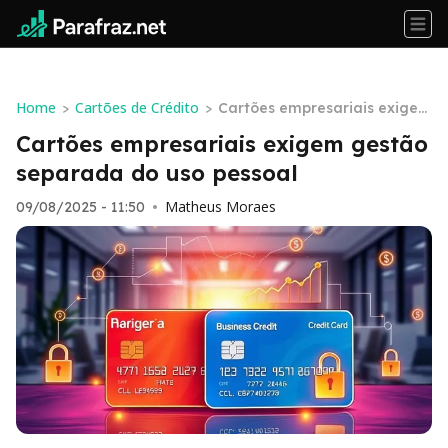
Home
Cartões de Crédito
>
>
Cartões empresariais exigem
gestão separada do uso pess
Cartões empresariais exigem gestão
oal
separada do uso pessoal
Matheus Moraes
09/08/2025 - 11:50
•