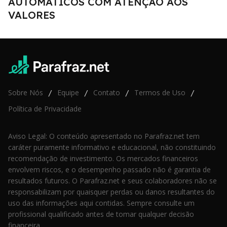
AUTOMÁTICOS COM ATENÇÃO AOS
VALORES
Sobre Nós
Equipe
Contato
Termos de Uso
/
/
/
/
Política de Privacidade
Aviso Legal: O conteúdo apresentado no Parafraz.net tem
caráter puramente informativo e educacional, não constituindo
recomendação de investimento. Os mercados financeiros
envolvem riscos, e o desempenho passado não é garantia de
resultados futuros. O Parafraz.net e seus colaboradores não se
responsabilizam por quaisquer perdas ou danos resultantes do
uso das informações aqui contidas. Sempre consulte um
profissional qualificado antes de tomar qualquer decisão
financeira.