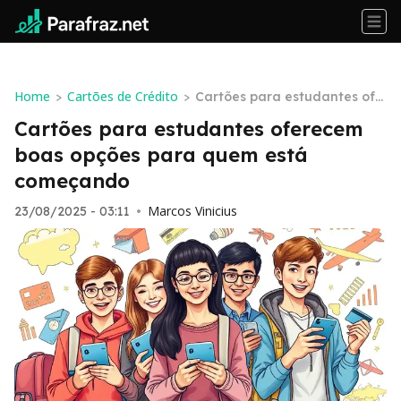
Home
Cartões de Crédito
>
>
Cartões para estudantes ofe
recem boas opções para que
Cartões para estudantes oferecem
m está começando
boas opções para quem está
começando
Marcos Vinicius
23/08/2025 - 03:11
•