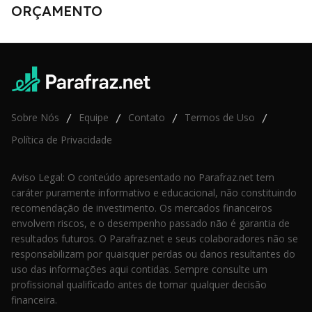
ORÇAMENTO
Sobre Nós
Equipe
Contato
Termos de Uso
/
/
/
/
Política de Privacidade
Aviso Legal: O conteúdo apresentado no Parafraz.net tem
caráter puramente informativo e educacional, não constituindo
recomendação de investimento. Os mercados financeiros
envolvem riscos, e o desempenho passado não é garantia de
resultados futuros. O Parafraz.net e seus colaboradores não se
responsabilizam por quaisquer perdas ou danos resultantes do
uso das informações aqui contidas. Sempre consulte um
profissional qualificado antes de tomar qualquer decisão
financeira.