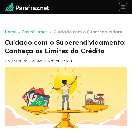
Home
Empréstimos
>
>
Cuidado com o Superendividame
nto: Conheça os Limites do Crédit
Cuidado com o Superendividamento:
o
Conheça os Limites do Crédito
Robert Ruan
17/05/2026 - 20:45
•