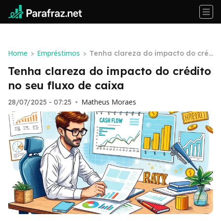
Home
Empréstimos
>
>
Tenha clareza do impacto do cré
dito no seu fluxo de caixa
Tenha clareza do impacto do crédito
no seu fluxo de caixa
Matheus Moraes
28/07/2025 - 07:25
•